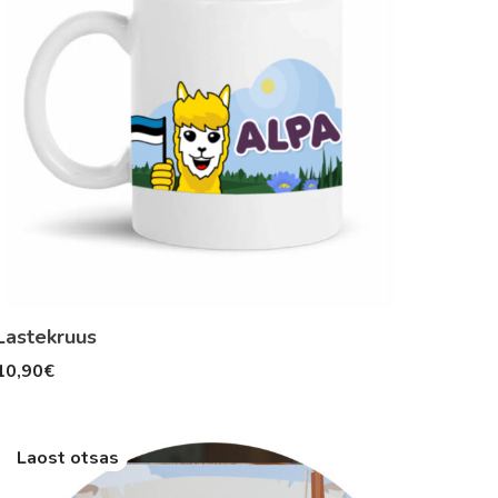
Lastekruus
10,90
€