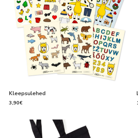
Kleepsulehed
3,90
€