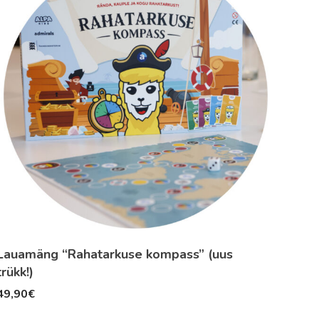
Lauamäng “Rahatarkuse kompass” (uus
trükk!)
49,90
€