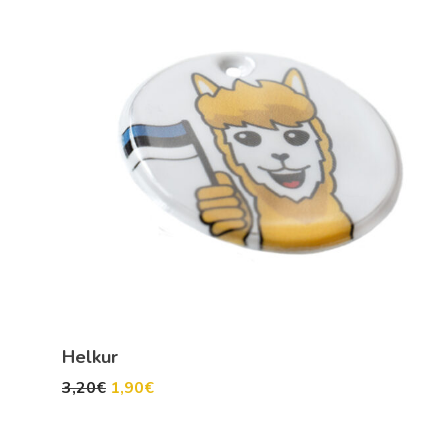
Helkur
3,20
€
1,90
€