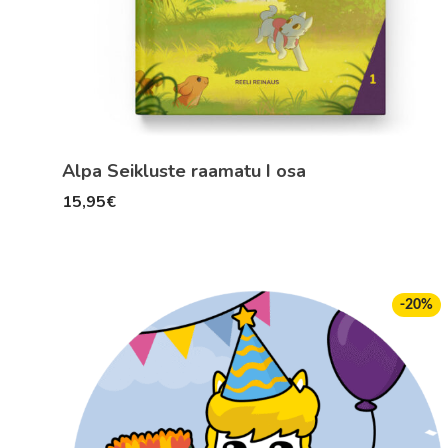
Alpa Seikluste raamatu I osa
15,95
€
-
20
%