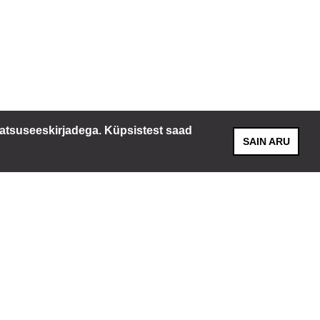
atsuseeskirjadega. Küpsistest saad
SAIN ARU