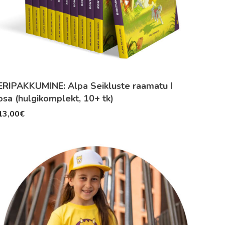
ERIPAKKUMINE: Alpa Seikluste raamatu I
osa (hulgikomplekt, 10+ tk)
13,00
€